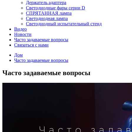
Держатель адаптера
Светодиодные фары серии D
СПРЯТАННАЯ лампа
Светодиодная лампа
Светодиодный испытательный стенд
Видео
Новости
Часто задаваемые вопросы
Связаться с нами
Дом
Часто задаваемые вопросы
Часто задаваемые вопросы
Часто зада