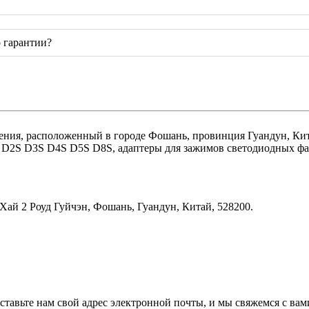
 гарантии?
ения, расположенный в городе Фошань, провинция Гуандун, Ки
2S D3S D4S D5S D8S, адаптеры для зажимов светодиодных фар.
Хай 2 Роуд Гуйчэн, Фошань, Гуандун, Китай, 528200.
ставьте нам свой адрес электронной почты, и мы свяжемся с вами