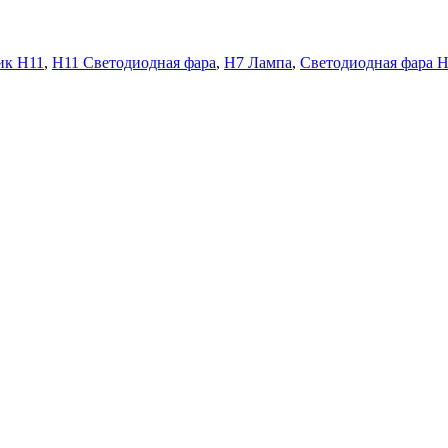
ик H11
,
H11 Светодиодная фара
,
H7 Лампа
,
Светодиодная фара 