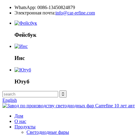
WhatsApp: 0086-13450824879
Электронная почта:
info@car-refine.com
Фейсбук
Инс
Ютуб
English
Дом
О нас
Продукты
Светодиодные фары