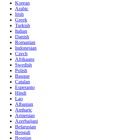
Korean
Arabic
Irish
Greek
Turkish
Italian
Danish
Romanian
Indonesian
Czech
Afrikaans
Swedish
Polish
Basque
Catalan
Esperanto
Hindi
Lao
Albanian
Amharic
Armenian
Azerbaijani
Belarusian
Bengali
Bosnian