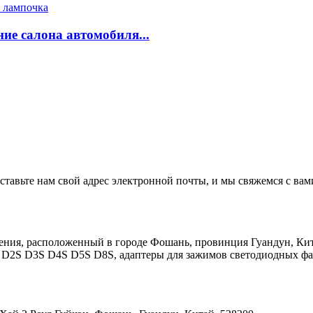
е салона автомобиля...
ставьте нам свой адрес электронной почты, и мы свяжемся с вами
ения, расположенный в городе Фошань, провинция Гуандун, Ки
2S D3S D4S D5S D8S, адаптеры для зажимов светодиодных фар.