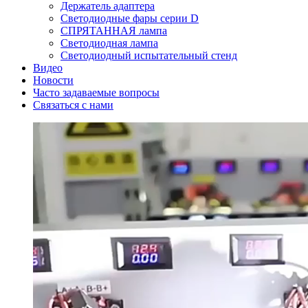
Держатель адаптера
Светодиодные фары серии D
СПРЯТАННАЯ лампа
Светодиодная лампа
Светодиодный испытательный стенд
Видео
Новости
Часто задаваемые вопросы
Связаться с нами